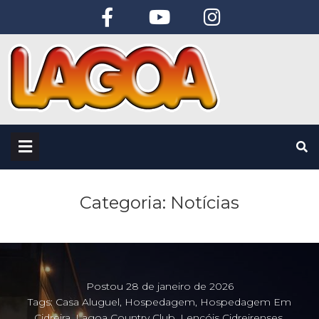
Categoria:
Notícias
Postou
28 de janeiro de 2026
Tags:
Casa Aluguel
,
Hospedagem
,
Hospedagem Em
Cidreira
,
Lagoa Country Club
,
Lençóis Cidreirenses
,