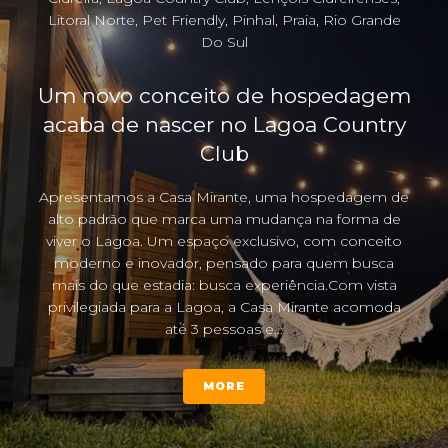
Litoral Norte
,
Pet Friendly
,
Pinhal
,
Praia
,
Rio Grande
Do Sul
Um novo conceito de hospedagem
acaba de nascer no Lagoa Country
Club
Apresentamos a Casa Mirante, uma hospedagem de
alto padrão que marca uma mudança na forma de
viver o Lagoa. Um espaço exclusivo, com conceito
moderno e inovador, pensado para quem busca
mais do que estadia: busca experiência.Com vista
privilegiada para a Lagoa, a Casa Mirante acomoda
até 3 pessoas e...
MORE