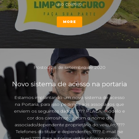
uso coletivo.
MORE
Postou
28 de setembro de 2020
Novo sistema de acesso na portaria
Estamos implantando um novo sistema de acesso
na Portaria, para isso pedimos aos associados que
enviem os seguintes dados: ???? PLACA, modelo e
cor dos carros/motos, com o nome do
associado/dependente proprietário do veículo;????
Telefones do titular e dependentes;???? E-mail (se
tiver);???? Para autorizar visitas informe nome