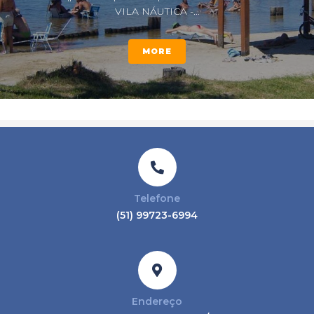
VILA NÁUTICA -...
MORE
Telefone
(51) 99723-6994
Endereço