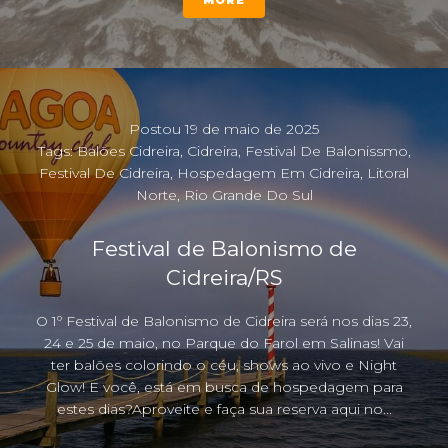
MORE
Postou
19 de maio de 2025
Tags:
Balões Cidreira
,
Cidreira
,
Festival De Balonissmo
,
Festival De Cidreira
,
Hospedagem Em Cidreira
,
Litoral
Norte
,
Rio Grande Do Sul
Festival de Balonismo de
Cidreira/RS
O 1º Festival de Balonismo de Cidreira será nos dias 23,
24 e 25 de maio, no Parque do Farol em Salinas! Vai
ter balões colorindo o céu, shows ao vivo e Night
Glow! E você, está em busca de hospedagem para
estes dias?Aproveite e faça sua reserva aqui no...