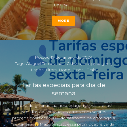
reservas...
MORE
Postou
19 de janeiro de 2024
Tags:
Aluguel Temporada
,
Cidreira
,
Hospedagem
,
Lagoa
,
Litoral Norte
,
Pinhal
,
Praia
Tarifas especiais para dia de
semana
É hora de garantir sua hospedagem nestas férias!!
Nos dias de semana, estamos com valores
promocionais com 10% de desconto de domingo a
sexta-feira.
Mas atenção, essa promoção é válida