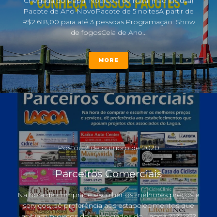
Chegada do Papai NoelCeia de Natal (não inclusa)
Pacote de Ano NovoPacote de 5 noitesA partir de
R$2.618,00 para até 3 pessoas.Programação: Show
de fogosCeia de Ano...
MORE
Postou
2 de outubro de 2020
Parceiros Comerciais
Na hora de comprar e escolher os melhores preços e
serviços, dê preferência aos estabelecimentos que
apoiam projetos dos associados do Lagoa ????????