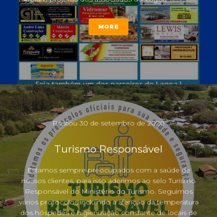
MORE
Postou
30 de setembro de 2020
Turismo Responsável
Estamos sempre preocupados com a saúde de
nossos clientes, para isso aderimos ao selo Turismo
Responsável do Ministério do Turismo. Seguimos
vários protocolos incluindo a aferição da temperatura
dos hóspedes e higienização constante de locais de