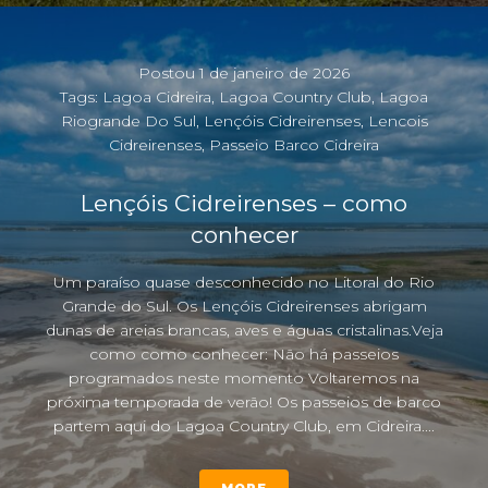
Postou
1 de janeiro de 2026
Tags:
Lagoa Cidreira
,
Lagoa Country Club
,
Lagoa
Riogrande Do Sul
,
Lençóis Cidreirenses
,
Lencois
Cidreirenses
,
Passeio Barco Cidreira
Lençóis Cidreirenses – como
conhecer
Um paraíso quase desconhecido no Litoral do Rio
Grande do Sul. Os Lençóis Cidreirenses abrigam
dunas de areias brancas, aves e águas cristalinas.Veja
como como conhecer: Não há passeios
programados neste momento Voltaremos na
próxima temporada de verão! Os passeios de barco
partem aqui do Lagoa Country Club, em Cidreira....