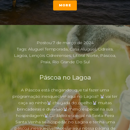
MORE
Postou
7 de março de 2024
Tags:
Aluguel Temporada
,
Casa Aluguel
,
Cidreira
,
Lagoa
,
Lençóis Cidreirenses
,
Litoral Norte
,
Páscoa
,
Praia
,
Rio Grande Do Sul
Páscoa no Lagoa
A Páscoa está chegando…que tal fazer uma
programação inesquecível aqui no Lagoa?
vai ter
caça ao ninho
chegada do coelho
muitas
brincadeiras e diversão
mimo especial na sua
hospedagem
cardápio especial na Sexta-Feira
Santa Venha se hospedar no Lagoa e tenha uma
páscoa inesquecível!!Acesse aqui nossa página de