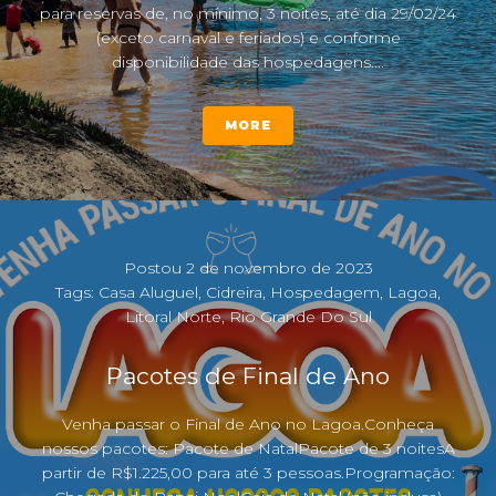
para reservas de, no mínimo, 3 noites, até dia 29/02/24
(exceto carnaval e feriados) e conforme
disponibilidade das hospedagens....
MORE
Postou
2 de novembro de 2023
Tags:
Casa Aluguel
,
Cidreira
,
Hospedagem
,
Lagoa
,
Litoral Norte
,
Rio Grande Do Sul
Pacotes de Final de Ano
Venha passar o Final de Ano no Lagoa.Conheça
nossos pacotes: Pacote de NatalPacote de 3 noitesA
partir de R$1.225,00 para até 3 pessoas.Programação: