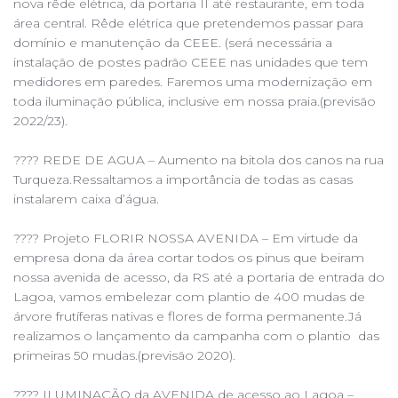
nova rêde elétrica, da portaria II até restaurante, em toda
área central. Rêde elétrica que pretendemos passar para
domínio e manutenção da CEEE. (será necessária a
instalação de postes padrão CEEE nas unidades que tem
medidores em paredes. Faremos uma modernização em
toda iluminação pública, inclusive em nossa praia.(previsão
2022/23).
???? REDE DE AGUA – Aumento na bitola dos canos na rua
Turqueza.Ressaltamos a importância de todas as casas
instalarem caixa d’água.
???? Projeto FLORIR NOSSA AVENIDA – Em virtude da
empresa dona da área cortar todos os pinus que beiram
nossa avenida de acesso, da RS até a portaria de entrada do
Lagoa, vamos embelezar com plantio de 400 mudas de
árvore frutíferas nativas e flores de forma permanente.Já
realizamos o lançamento da campanha com o plantio das
primeiras 50 mudas.(previsão 2020).
???? ILUMINAÇÃO da AVENIDA de acesso ao Lagoa –